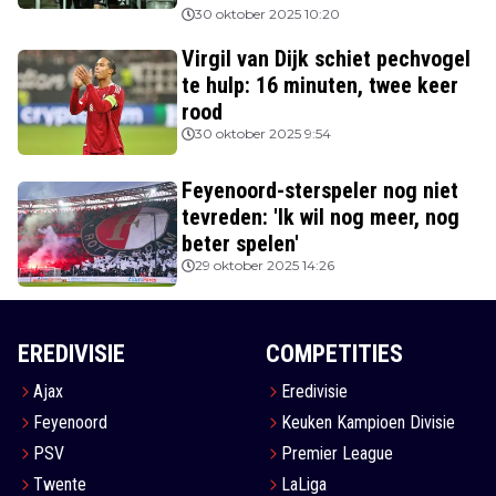
30 oktober 2025 10:20
Virgil van Dijk schiet pechvogel
te hulp: 16 minuten, twee keer
rood
30 oktober 2025 9:54
Feyenoord-sterspeler nog niet
tevreden: 'Ik wil nog meer, nog
beter spelen'
29 oktober 2025 14:26
EREDIVISIE
COMPETITIES
Ajax
Eredivisie
Feyenoord
Keuken Kampioen Divisie
PSV
Premier League
Twente
LaLiga