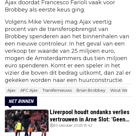
Ajax doordat Francesco Farioli vaak voor
Brobbey als eerste keus ging.
Volgens Mike Verweij mag Ajax veertig
procent van de transferopbrengst van
Brobbey spenderen aan het binnenhalen van
een nieuwe controleur. In het geval van een
verkoop ter waarde van 25 miljoen euro,
mogen de Amsterdammers dus tien miljoen
euro spenderen. Komt er een speler in het
vizier die boven dit bedrag uitkomt, dan zal er
gekeken worden naar een huurconstructie.
Ajax
AFC Ajax
Transfernieuws
Brian Brobbey
Wout Wegho
NET BINNEN
Liverpool houdt ondanks verlies
vertrouwen in Arne Slot: 'Geen
kans'
30 oktober 2025 13:42