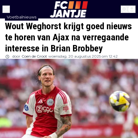
Voetbalnieuws
Wout Weghorst krijgt goed nieuws
te horen van Ajax na verregaande
interesse in Brian Brobbey
door
Coen de Groot
woensdag, 20 augustus 2025 om 12:42