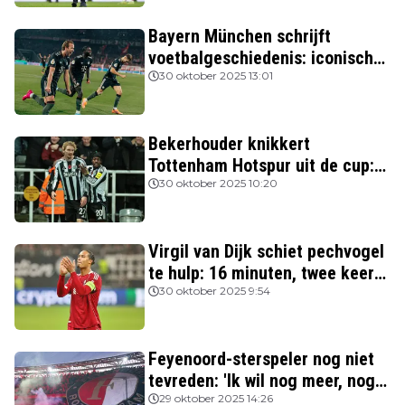
Bayern München schrijft
voetbalgeschiedenis: iconische
Nederlanders verslagen
30 oktober 2025 13:01
Bekerhouder knikkert
Tottenham Hotspur uit de cup:
drie van de vier topclubs nog in
30 oktober 2025 10:20
de race
Virgil van Dijk schiet pechvogel
te hulp: 16 minuten, twee keer
rood
30 oktober 2025 9:54
Feyenoord-sterspeler nog niet
tevreden: 'Ik wil nog meer, nog
beter spelen'
29 oktober 2025 14:26