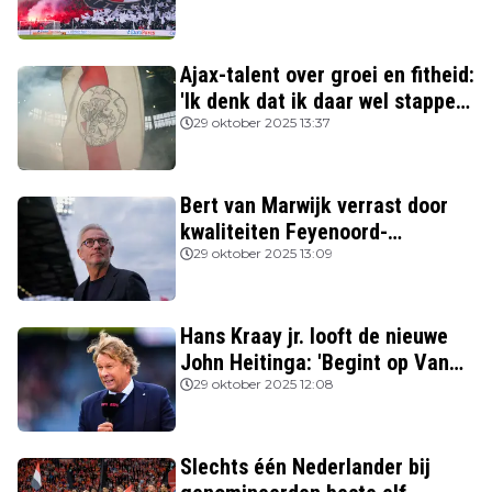
Ajax-talent over groei en fitheid:
'Ik denk dat ik daar wel stappen
in heb gezet'
29 oktober 2025 13:37
Bert van Marwijk verrast door
kwaliteiten Feyenoord-
aanvoerder: 'Niemand zag
29 oktober 2025 13:09
destijds dat hij zo’n potentie
had'
Hans Kraay jr. looft de nieuwe
John Heitinga: 'Begint op Van
Gaal te lijken'
29 oktober 2025 12:08
Slechts één Nederlander bij