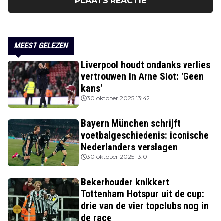
PLAATS REACTIE
MEEST GELEZEN
Liverpool houdt ondanks verlies
vertrouwen in Arne Slot: 'Geen
kans'
30 oktober 2025 13:42
Bayern München schrijft
voetbalgeschiedenis: iconische
Nederlanders verslagen
30 oktober 2025 13:01
Bekerhouder knikkert
Tottenham Hotspur uit de cup:
drie van de vier topclubs nog in
de race