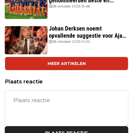
genomineerden beste elf
FIFPRO
28 oktober 2025 15:48
Johan Derksen noemt
opvallende suggestie voor Ajax:
'Wacht op hem als opvolger van
28 oktober 2025 14:32
Heitinga'
MEER ARTIKELEN
Plaats reactie