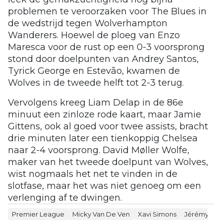
problemen te veroorzaken voor The Blues in
de wedstrijd tegen Wolverhampton
Wanderers. Hoewel de ploeg van Enzo
Maresca voor de rust op een 0-3 voorsprong
stond door doelpunten van Andrey Santos,
Tyrick George en Estevão, kwamen de
Wolves in de tweede helft tot 2-3 terug.
Vervolgens kreeg Liam Delap in de 86e
minuut een zinloze rode kaart, maar Jamie
Gittens, ook al goed voor twee assists, bracht
drie minuten later een tienkoppig Chelsea
naar 2-4 voorsprong. David Møller Wolfe,
maker van het tweede doelpunt van Wolves,
wist nogmaals het net te vinden in de
slotfase, maar het was niet genoeg om een
verlenging af te dwingen.
Premier League
Micky Van De Ven
Xavi Simons
Jérémy Do