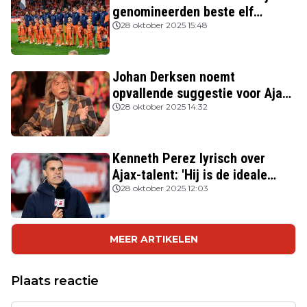
genomineerden beste elf
FIFPRO
28 oktober 2025 15:48
Johan Derksen noemt
opvallende suggestie voor Ajax:
'Wacht op hem als opvolger van
28 oktober 2025 14:32
Heitinga'
Kenneth Perez lyrisch over
Ajax-talent: 'Hij is de ideale
Nederlandse verdediger'
28 oktober 2025 12:03
MEER ARTIKELEN
Plaats reactie