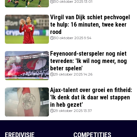
30 oktober 2025 13:01
Virgil van Dijk schiet pechvogel
te hulp: 16 minuten, twee keer
rood
30 oktober 2025 9:54
Feyenoord-sterspeler nog niet
tevreden: 'Ik wil nog meer, nog
beter spelen'
29 oktober 2025 14:26
Ajax-talent over groei en fitheid:
'Ik denk dat ik daar wel stappen
in heb gezet'
29 oktober 2025 13:37
EREDIVISIE
COMPETITIES