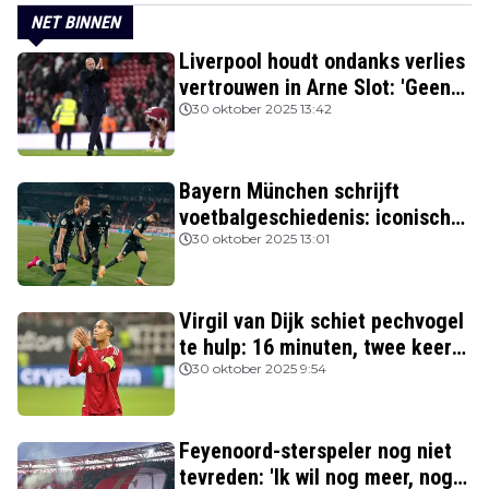
NET BINNEN
Liverpool houdt ondanks verlies
vertrouwen in Arne Slot: 'Geen
kans'
30 oktober 2025 13:42
Bayern München schrijft
voetbalgeschiedenis: iconische
Nederlanders verslagen
30 oktober 2025 13:01
Virgil van Dijk schiet pechvogel
te hulp: 16 minuten, twee keer
rood
30 oktober 2025 9:54
Feyenoord-sterspeler nog niet
tevreden: 'Ik wil nog meer, nog