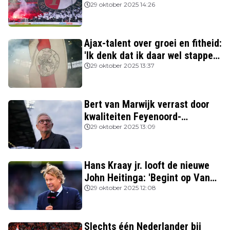
beter spelen'
29 oktober 2025 14:26
Ajax-talent over groei en fitheid:
'Ik denk dat ik daar wel stappen
in heb gezet'
29 oktober 2025 13:37
Bert van Marwijk verrast door
kwaliteiten Feyenoord-
aanvoerder: 'Niemand zag
29 oktober 2025 13:09
destijds dat hij zo’n potentie
had'
Hans Kraay jr. looft de nieuwe
John Heitinga: 'Begint op Van
Gaal te lijken'
29 oktober 2025 12:08
Slechts één Nederlander bij