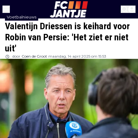
Voetbalnieuws
Valentijn Driessen is keihard voor
Robin van Persie: 'Het ziet er niet
uit'
door
Coen de Groot
maandag, 14 april 2025 om 15:53