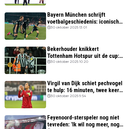
Bayern München schrijft
voetbalgeschiedenis: iconische
Nederlanders verslagen
30 oktober 2025 13:01
Bekerhouder knikkert
Tottenham Hotspur uit de cup:
drie van de vier topclubs nog in
30 oktober 2025 10:20
de race
Virgil van Dijk schiet pechvogel
te hulp: 16 minuten, twee keer
rood
30 oktober 2025 9:54
Feyenoord-sterspeler nog niet
tevreden: 'Ik wil nog meer, nog