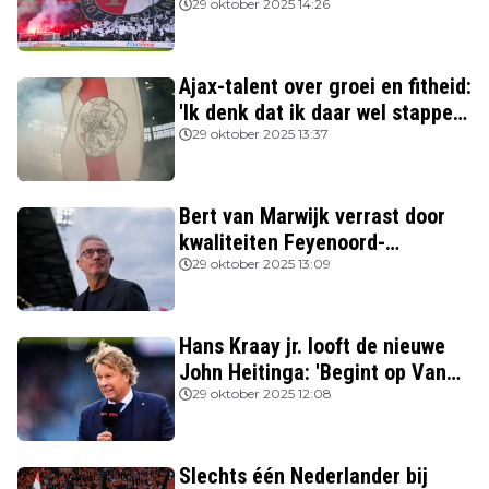
beter spelen'
29 oktober 2025 14:26
Ajax-talent over groei en fitheid:
'Ik denk dat ik daar wel stappen
in heb gezet'
29 oktober 2025 13:37
Bert van Marwijk verrast door
kwaliteiten Feyenoord-
aanvoerder: 'Niemand zag
29 oktober 2025 13:09
destijds dat hij zo’n potentie
had'
Hans Kraay jr. looft de nieuwe
John Heitinga: 'Begint op Van
Gaal te lijken'
29 oktober 2025 12:08
Slechts één Nederlander bij