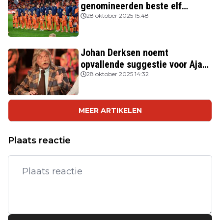
genomineerden beste elf
FIFPRO
28 oktober 2025 15:48
Johan Derksen noemt
opvallende suggestie voor Ajax:
'Wacht op hem als opvolger van
28 oktober 2025 14:32
Heitinga'
MEER ARTIKELEN
Plaats reactie