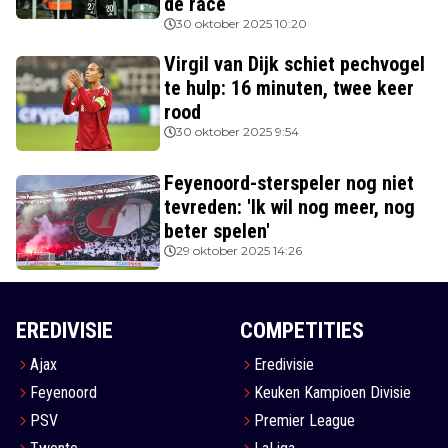
de race
30 oktober 2025 10:20
Virgil van Dijk schiet pechvogel
te hulp: 16 minuten, twee keer
rood
30 oktober 2025 9:54
Feyenoord-sterspeler nog niet
tevreden: 'Ik wil nog meer, nog
beter spelen'
29 oktober 2025 14:26
EREDIVISIE
COMPETITIES
Ajax
Eredivisie
Feyenoord
Keuken Kampioen Divisie
PSV
Premier League