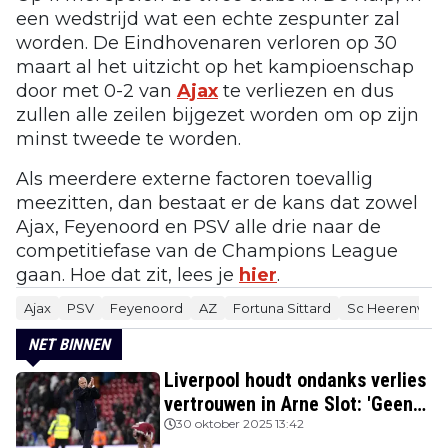
een wedstrijd wat een echte zespunter zal
worden. De Eindhovenaren verloren op 30
maart al het uitzicht op het kampioenschap
door met 0-2 van
Ajax
te verliezen en dus
zullen alle zeilen bijgezet worden om op zijn
minst tweede te worden.
Als meerdere externe factoren toevallig
meezitten, dan bestaat er de kans dat zowel
Ajax, Feyenoord en PSV alle drie naar de
competitiefase van de Champions League
gaan. Hoe dat zit, lees je
hier
.
Ajax
PSV
Feyenoord
AZ
Fortuna Sittard
Sc Heerenvee
NET BINNEN
Liverpool houdt ondanks verlies
vertrouwen in Arne Slot: 'Geen
kans'
30 oktober 2025 13:42