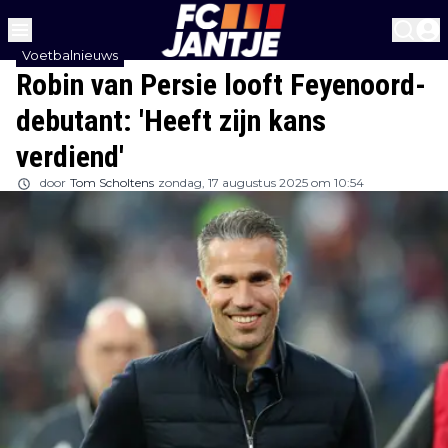
Voetbalnieuws
Robin van Persie looft Feyenoord-
debutant: 'Heeft zijn kans
verdiend'
door
Tom Scholtens
zondag, 17 augustus 2025 om 10:54