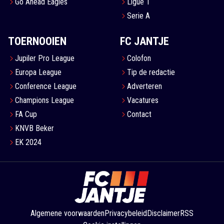
Go Ahead Eagles
Ligue 1
Serie A
TOERNOOIEN
FC JANTJE
Jupiler Pro League
Colofon
Europa League
Tip de redactie
Conference League
Adverteren
Champions League
Vacatures
FA Cup
Contact
KNVB Beker
EK 2024
Algemene voorwaarden
Privacybeleid
Disclaimer
RSS