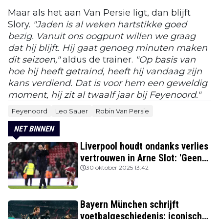
Maar als het aan Van Persie ligt, dan blijft
Slory.
"Jaden is al weken hartstikke goed
bezig. Vanuit ons oogpunt willen we graag
dat hij blijft. Hij gaat genoeg minuten maken
dit seizoen,"
aldus de trainer.
"Op basis van
hoe hij heeft getraind, heeft hij vandaag zijn
kans verdiend. Dat is voor hem een geweldig
moment, hij zit al twaalf jaar bij Feyenoord."
Feyenoord
Leo Sauer
Robin Van Persie
NET BINNEN
Liverpool houdt ondanks verlies
vertrouwen in Arne Slot: 'Geen
kans'
30 oktober 2025 13:42
Bayern München schrijft
voetbalgeschiedenis: iconische