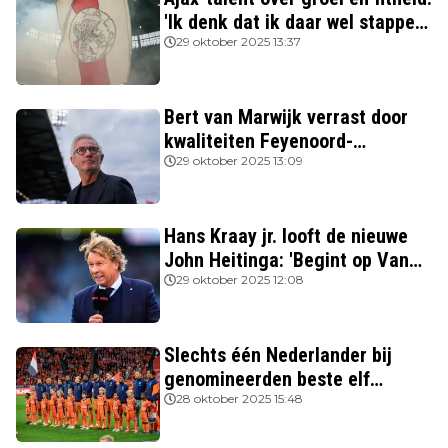
'Ik denk dat ik daar wel stappen
in heb gezet'
29 oktober 2025 13:37
Bert van Marwijk verrast door
kwaliteiten Feyenoord-
aanvoerder: 'Niemand zag
29 oktober 2025 13:09
destijds dat hij zo’n potentie
had'
Hans Kraay jr. looft de nieuwe
John Heitinga: 'Begint op Van
Gaal te lijken'
29 oktober 2025 12:08
Slechts één Nederlander bij
genomineerden beste elf
FIFPRO
28 oktober 2025 15:48