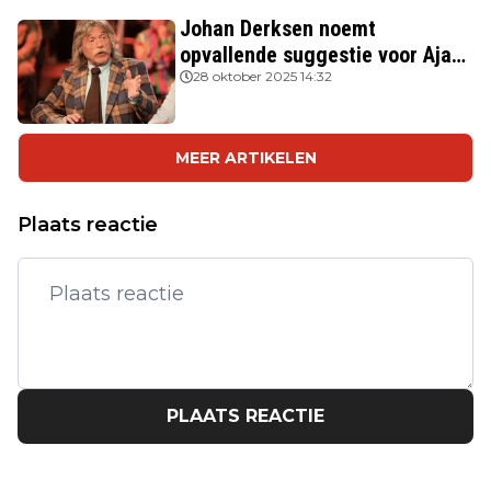
Johan Derksen noemt
opvallende suggestie voor Ajax:
'Wacht op hem als opvolger van
28 oktober 2025 14:32
Heitinga'
MEER ARTIKELEN
Plaats reactie
PLAATS REACTIE