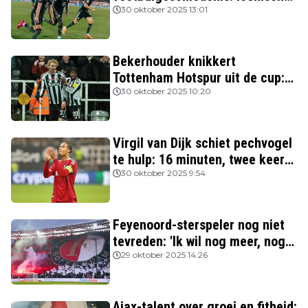
Nederlanders verslagen
30 oktober 2025 13:01
Bekerhouder knikkert
Tottenham Hotspur uit de cup:
drie van de vier topclubs nog in
30 oktober 2025 10:20
de race
Virgil van Dijk schiet pechvogel
te hulp: 16 minuten, twee keer
rood
30 oktober 2025 9:54
Feyenoord-sterspeler nog niet
tevreden: 'Ik wil nog meer, nog
beter spelen'
29 oktober 2025 14:26
Ajax-talent over groei en fitheid: