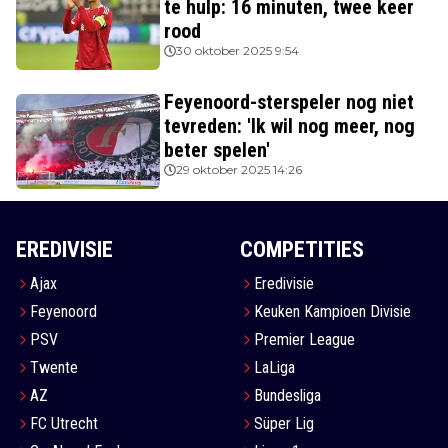
te hulp: 16 minuten, twee keer
rood
30 oktober 2025 9:54
Feyenoord-sterspeler nog niet
tevreden: 'Ik wil nog meer, nog
beter spelen'
29 oktober 2025 14:26
EREDIVISIE
COMPETITIES
Ajax
Eredivisie
Feyenoord
Keuken Kampioen Divisie
PSV
Premier League
Twente
LaLiga
AZ
Bundesliga
FC Utrecht
Süper Lig