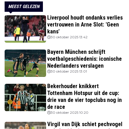
MEEST GELEZEN
Liverpool houdt ondanks verlies
vertrouwen in Arne Slot: 'Geen
kans'
30 oktober 2025 13:42
Bayern München schrijft
voetbalgeschiedenis: iconische
Nederlanders verslagen
30 oktober 2025 13:01
Bekerhouder knikkert
Tottenham Hotspur uit de cup:
drie van de vier topclubs nog in
de race
30 oktober 2025 10:20
Virgil van Dijk schiet pechvogel