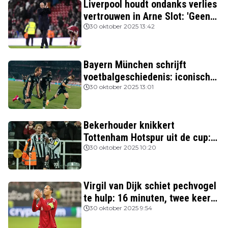
Liverpool houdt ondanks verlies
vertrouwen in Arne Slot: 'Geen
kans'
30 oktober 2025 13:42
Bayern München schrijft
voetbalgeschiedenis: iconische
Nederlanders verslagen
30 oktober 2025 13:01
Bekerhouder knikkert
Tottenham Hotspur uit de cup:
drie van de vier topclubs nog in
30 oktober 2025 10:20
de race
Virgil van Dijk schiet pechvogel
te hulp: 16 minuten, twee keer
rood
30 oktober 2025 9:54