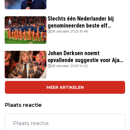
Slechts één Nederlander bij
genomineerden beste elf
FIFPRO
28 oktober 2025 15:48
Johan Derksen noemt
opvallende suggestie voor Ajax:
'Wacht op hem als opvolger van
28 oktober 2025 14:32
Heitinga'
MEER ARTIKELEN
Plaats reactie