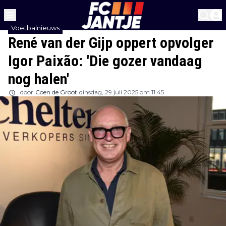
Voetbalnieuws
René van der Gijp oppert opvolger
Igor Paixão: 'Die gozer vandaag
nog halen'
door
Coen de Groot
dinsdag, 29 juli 2025 om 11:45