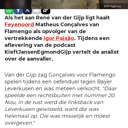
BSR Agency
Als het aan René van der Gijp ligt haalt
Feyenoord
Matheus Conçalves van
Flamengo als opvolger van de
vertrekkende
Igor Paixão
. Tijdens een
aflevering van de podcast
KieftJansenEgmondGijp vertelt de analist
over de aanvaller.
Van der Gijp zag Gonçalves voor Flamengo
spelen tijdens een oefenduel tegen Bayer
Leverkusen en was meteen verkocht.
"Daar
speelde een rechtsbuiten met nummer 20.
Nou, in de rust werd die linksback van
Leverkusen gewisseld, want die was
helemaal op. Die was misselijk en moest
overgeven."