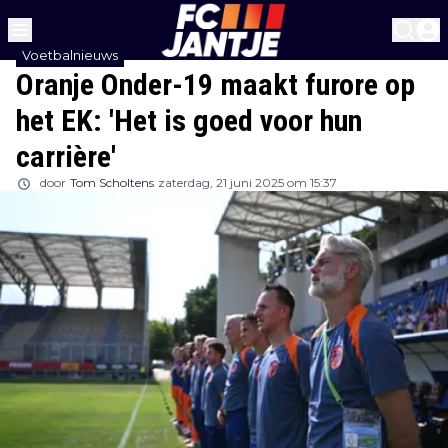
Voetbalnieuws
Oranje Onder-19 maakt furore op
het EK: 'Het is goed voor hun
carrière'
door
Tom Scholtens
zaterdag, 21 juni 2025 om 15:37