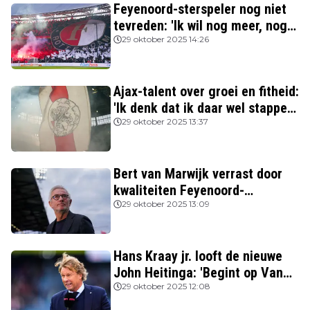
Feyenoord-sterspeler nog niet
tevreden: 'Ik wil nog meer, nog
beter spelen'
29 oktober 2025 14:26
Ajax-talent over groei en fitheid:
'Ik denk dat ik daar wel stappen
in heb gezet'
29 oktober 2025 13:37
Bert van Marwijk verrast door
kwaliteiten Feyenoord-
aanvoerder: 'Niemand zag
29 oktober 2025 13:09
destijds dat hij zo’n potentie
had'
Hans Kraay jr. looft de nieuwe
John Heitinga: 'Begint op Van
Gaal te lijken'
29 oktober 2025 12:08