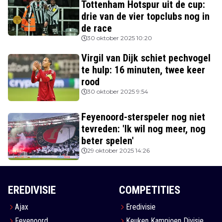
Tottenham Hotspur uit de cup:
drie van de vier topclubs nog in
de race
30 oktober 2025 10:20
Virgil van Dijk schiet pechvogel
te hulp: 16 minuten, twee keer
rood
30 oktober 2025 9:54
Feyenoord-sterspeler nog niet
tevreden: 'Ik wil nog meer, nog
beter spelen'
29 oktober 2025 14:26
EREDIVISIE
COMPETITIES
Ajax
Eredivisie
Feyenoord
Keuken Kampioen Divisie