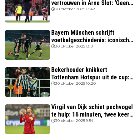
vertrouwen in Arne Slot: 'Geen
kans'
30 oktober 2025 13:42
Bayern München schrijft
voetbalgeschiedenis: iconische
Nederlanders verslagen
30 oktober 2025 13:01
Bekerhouder knikkert
Tottenham Hotspur uit de cup:
drie van de vier topclubs nog in
30 oktober 2025 10:20
de race
Virgil van Dijk schiet pechvogel
te hulp: 16 minuten, twee keer
rood
30 oktober 2025 9:54