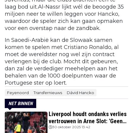
laag bod uit.Al-Nassr lijkt wél de beoogde 35
miljoen neer te willen leggen voor Hancko,
waardoor de speler zich kan gaan opmaken
voor een overstap naar de zandbak.
In Saoedi-Arabië kan de Slowaak samen
komen te spelen met Cristiano Ronaldo, al
moet de wereldster nog wel zijn contract
verlengen bij de club. Mocht dit gebeuren,
dan zal de verdediger meehelpen aan het
behalen van de 1000 doelpunten waar de
Portugese ster op loert.
Feyenoord
Transfernieuws
Dávid Hancko
NET BINNEN
Liverpool houdt ondanks verlies
vertrouwen in Arne Slot: 'Geen
kans'
30 oktober 2025 13:42