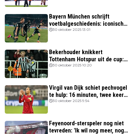
Bayern München schrijft
voetbalgeschiedenis: iconische
Nederlanders verslagen
30 oktober 2025 13:01
Bekerhouder knikkert
Tottenham Hotspur uit de cup:
drie van de vier topclubs nog in
30 oktober 2025 10:20
de race
Virgil van Dijk schiet pechvogel
te hulp: 16 minuten, twee keer
rood
30 oktober 2025 9:54
Feyenoord-sterspeler nog niet
tevreden: 'Ik wil nog meer, nog