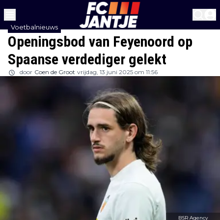
Voetbalnieuws
Openingsbod van Feyenoord op
Spaanse verdediger gelekt
door
Coen de Groot
vrijdag, 13 juni 2025 om 11:56
BSR Agency