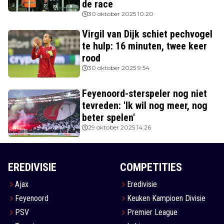
de race
30 oktober 2025 10:20
Virgil van Dijk schiet pechvogel
te hulp: 16 minuten, twee keer
rood
30 oktober 2025 9:54
Feyenoord-sterspeler nog niet
tevreden: 'Ik wil nog meer, nog
beter spelen'
29 oktober 2025 14:26
EREDIVISIE
COMPETITIES
Ajax
Eredivisie
Feyenoord
Keuken Kampioen Divisie
PSV
Premier League