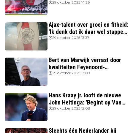
beter spelen'
29 oktober 2025 14:26
Ajax-talent over groei en fitheid:
'Ik denk dat ik daar wel stappen
in heb gezet'
29 oktober 2025 13:37
Bert van Marwijk verrast door
kwaliteiten Feyenoord-
aanvoerder: 'Niemand zag
29 oktober 2025 13:09
destijds dat hij zo’n potentie
had'
Hans Kraay jr. looft de nieuwe
John Heitinga: 'Begint op Van
Gaal te lijken'
29 oktober 2025 12:08
Slechts één Nederlander bij