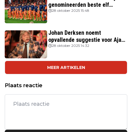
genomineerden beste elf
FIFPRO
28 oktober 2025 15:48
Johan Derksen noemt
opvallende suggestie voor Ajax:
'Wacht op hem als opvolger van
28 oktober 2025 14:32
Heitinga'
MEER ARTIKELEN
Plaats reactie