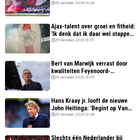
beter spelen'
29 oktober 2025 14:26
Ajax-talent over groei en fitheid:
'Ik denk dat ik daar wel stappen
in heb gezet'
29 oktober 2025 13:37
Bert van Marwijk verrast door
kwaliteiten Feyenoord-
aanvoerder: 'Niemand zag
29 oktober 2025 13:09
destijds dat hij zo’n potentie
had'
Hans Kraay jr. looft de nieuwe
John Heitinga: 'Begint op Van
Gaal te lijken'
29 oktober 2025 12:08
Slechts één Nederlander bij