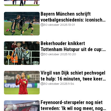
Bayern München schrijft
voetbalgeschiedenis: iconische
Nederlanders verslagen
30 oktober 2025 13:01
Bekerhouder knikkert
Tottenham Hotspur uit de cup:
drie van de vier topclubs nog in
30 oktober 2025 10:20
de race
Virgil van Dijk schiet pechvogel
te hulp: 16 minuten, twee keer
rood
30 oktober 2025 9:54
Feyenoord-sterspeler nog niet
tevreden: 'Ik wil nog meer, nog