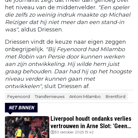
het niveau van de middenvelder.
"Een speler
die zelfs zo weinig indruk maakte op Michael
Reiziger dat hij niet meer dan een stand-in
was"
, aldus Driessen.
Driessen vindt de keuze naar eigen zeggen
onbegrijpelijk.
"Bij Feyenoord had Milambo
met Robin van Persie door kunnen werken
aan zijn ontwikkeling. Hij wilde hem juist
graag behouden. Daar had hij op het hoogste
niveau verder kunnen gaan met
ontwikkelen"
, sluit Driessen af.
Feyenoord
Transfernieuws
Antoni Milambo
Brentford
NET BINNEN
Liverpool houdt ondanks verlies
vertrouwen in Arne Slot: 'Geen
kans'
30 oktober 2025 13:42