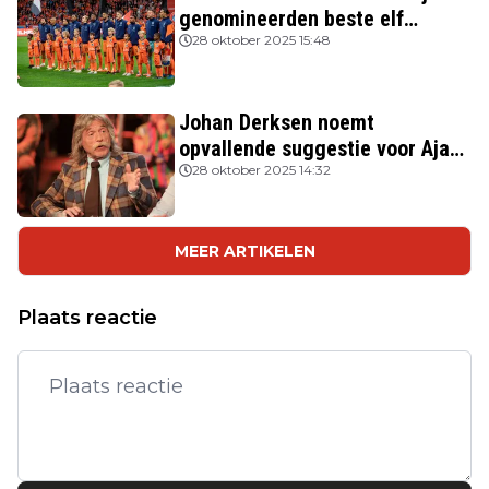
genomineerden beste elf
FIFPRO
28 oktober 2025 15:48
Johan Derksen noemt
opvallende suggestie voor Ajax:
'Wacht op hem als opvolger van
28 oktober 2025 14:32
Heitinga'
MEER ARTIKELEN
Plaats reactie