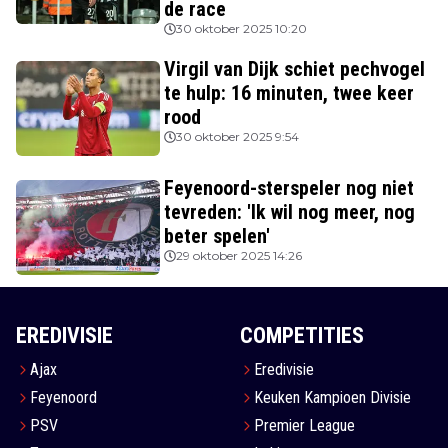
de race
30 oktober 2025 10:20
Virgil van Dijk schiet pechvogel
te hulp: 16 minuten, twee keer
rood
30 oktober 2025 9:54
Feyenoord-sterspeler nog niet
tevreden: 'Ik wil nog meer, nog
beter spelen'
29 oktober 2025 14:26
EREDIVISIE
COMPETITIES
Ajax
Eredivisie
Feyenoord
Keuken Kampioen Divisie
PSV
Premier League