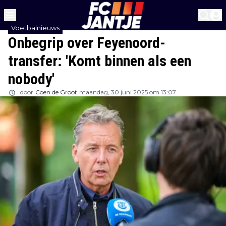
Voetbalnieuws
Onbegrip over Feyenoord-
transfer: 'Komt binnen als een
nobody'
door
Coen de Groot
maandag, 30 juni 2025 om 13:07