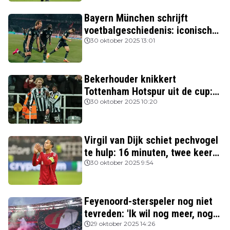
Bayern München schrijft
voetbalgeschiedenis: iconische
Nederlanders verslagen
30 oktober 2025 13:01
Bekerhouder knikkert
Tottenham Hotspur uit de cup:
drie van de vier topclubs nog in
30 oktober 2025 10:20
de race
Virgil van Dijk schiet pechvogel
te hulp: 16 minuten, twee keer
rood
30 oktober 2025 9:54
Feyenoord-sterspeler nog niet
tevreden: 'Ik wil nog meer, nog
beter spelen'
29 oktober 2025 14:26