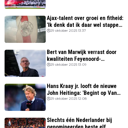
Ajax-talent over groei en fitheid:
'Ik denk dat ik daar wel stappen
in heb gezet'
29 oktober 2025 13:37
Bert van Marwijk verrast door
kwaliteiten Feyenoord-
aanvoerder: 'Niemand zag
29 oktober 2025 13:09
destijds dat hij zo’n potentie
had'
Hans Kraay jr. looft de nieuwe
John Heitinga: 'Begint op Van
Gaal te lijken'
29 oktober 2025 12:08
Slechts één Nederlander bij
genomineerden beste elf