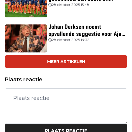
FIFPRO
28 oktober 2025 15:48
Johan Derksen noemt
opvallende suggestie voor Ajax:
'Wacht op hem als opvolger van
28 oktober 2025 14:32
Heitinga'
MEER ARTIKELEN
Plaats reactie
PLAATS REACTIE