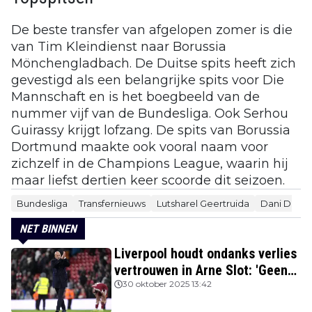
De beste transfer van afgelopen zomer is die
van Tim Kleindienst naar Borussia
Mönchengladbach. De Duitse spits heeft zich
gevestigd als een belangrijke spits voor Die
Mannschaft en is het boegbeeld van de
nummer vijf van de Bundesliga. Ook Serhou
Guirassy krijgt lofzang. De spits van Borussia
Dortmund maakte ook vooral naam voor
zichzelf in de Champions League, waarin hij
maar liefst dertien keer scoorde dit seizoen.
Bundesliga
Transfernieuws
Lutsharel Geertruida
Dani De Wi
NET BINNEN
Liverpool houdt ondanks verlies
vertrouwen in Arne Slot: 'Geen
kans'
30 oktober 2025 13:42