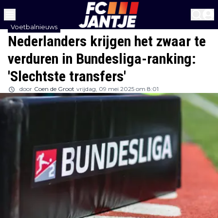
Voetbalnieuws
Nederlanders krijgen het zwaar te
verduren in Bundesliga-ranking:
'Slechtste transfers'
door
Coen de Groot
vrijdag, 09 mei 2025 om 8:01