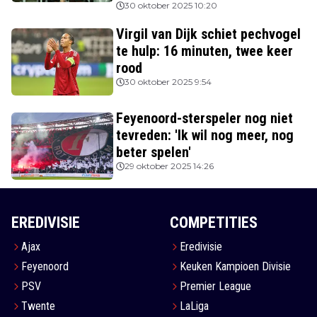
30 oktober 2025 10:20
Virgil van Dijk schiet pechvogel
te hulp: 16 minuten, twee keer
rood
30 oktober 2025 9:54
Feyenoord-sterspeler nog niet
tevreden: 'Ik wil nog meer, nog
beter spelen'
29 oktober 2025 14:26
EREDIVISIE
COMPETITIES
Ajax
Eredivisie
Feyenoord
Keuken Kampioen Divisie
PSV
Premier League
Twente
LaLiga