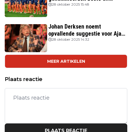
FIFPRO
28 oktober 2025 15:48
Johan Derksen noemt
opvallende suggestie voor Ajax:
'Wacht op hem als opvolger van
28 oktober 2025 14:32
Heitinga'
MEER ARTIKELEN
Plaats reactie
PLAATS REACTIE