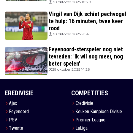
30 oktober 2025 10:20
Virgil van Dijk schiet pechvogel
te hulp: 16 minuten, twee keer
rood
30 oktober 2025 9:54
Feyenoord-sterspeler nog niet
tevreden: 'Ik wil nog meer, nog
beter spelen'
29 oktober 2025 14:26
EREDIVISIE
COMPETITIES
Ajax
Eredivisie
Feyenoord
Keuken Kampioen Divisie
PSV
Premier League
Twente
LaLiga