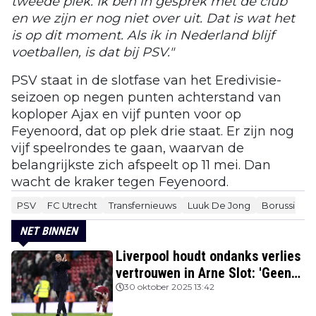
tweede plek. Ik ben in gesprek met de club
en we zijn er nog niet over uit. Dat is wat het
is op dit moment. Als ik in Nederland blijf
voetballen, is dat bij PSV."
PSV staat in de slotfase van het Eredivisie-
seizoen op negen punten achterstand van
koploper Ajax en vijf punten voor op
Feyenoord, dat op plek drie staat. Er zijn nog
vijf speelrondes te gaan, waarvan de
belangrijkste zich afspeelt op 11 mei. Dan
wacht de kraker tegen Feyenoord.
PSV
FC Utrecht
Transfernieuws
Luuk De Jong
Borussia D
NET BINNEN
Liverpool houdt ondanks verlies
vertrouwen in Arne Slot: 'Geen
kans'
30 oktober 2025 13:42