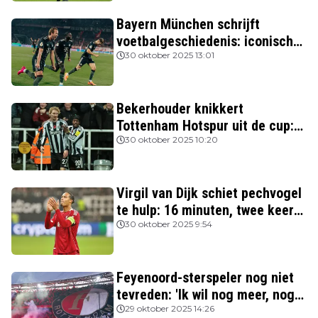
Bayern München schrijft
voetbalgeschiedenis: iconische
Nederlanders verslagen
30 oktober 2025 13:01
Bekerhouder knikkert
Tottenham Hotspur uit de cup:
drie van de vier topclubs nog in
30 oktober 2025 10:20
de race
Virgil van Dijk schiet pechvogel
te hulp: 16 minuten, twee keer
rood
30 oktober 2025 9:54
Feyenoord-sterspeler nog niet
tevreden: 'Ik wil nog meer, nog
beter spelen'
29 oktober 2025 14:26