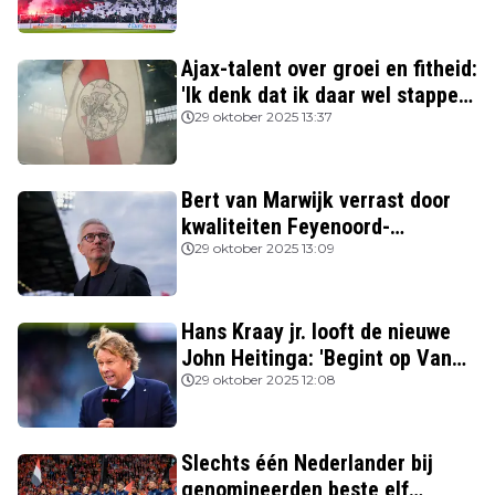
Ajax-talent over groei en fitheid:
'Ik denk dat ik daar wel stappen
in heb gezet'
29 oktober 2025 13:37
Bert van Marwijk verrast door
kwaliteiten Feyenoord-
aanvoerder: 'Niemand zag
29 oktober 2025 13:09
destijds dat hij zo’n potentie
had'
Hans Kraay jr. looft de nieuwe
John Heitinga: 'Begint op Van
Gaal te lijken'
29 oktober 2025 12:08
Slechts één Nederlander bij
genomineerden beste elf