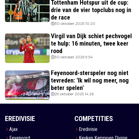
Tottenham Hotspur uit de cup:
drie van de vier topclubs nog in
de race
30 oktober 2025 10:20
Virgil van Dijk schiet pechvogel
te hulp: 16 minuten, twee keer
rood
30 oktober 2025 9:54
Feyenoord-sterspeler nog niet
tevreden: 'Ik wil nog meer, nog
beter spelen'
29 oktober 2025 14:26
EREDIVISIE
COMPETITIES
Ajax
Eredivisie
Feyenoord
Keuken Kampioen Divisie