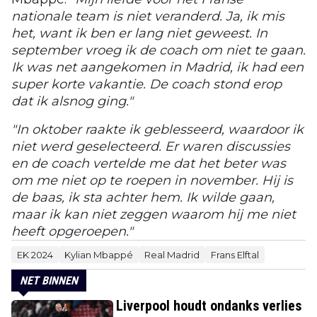
nationale team is niet veranderd. Ja, ik mis
het, want ik ben er lang niet geweest. In
september vroeg ik de coach om niet te gaan.
Ik was net aangekomen in Madrid, ik had een
super korte vakantie. De coach stond erop
dat ik alsnog ging."
"In oktober raakte ik geblesseerd, waardoor ik
niet werd geselecteerd. Er waren discussies
en de coach vertelde me dat het beter was
om me niet op te roepen in november. Hij is
de baas, ik sta achter hem. Ik wilde gaan,
maar ik kan niet zeggen waarom hij me niet
heeft opgeroepen."
EK 2024
Kylian Mbappé
Real Madrid
Frans Elftal
NET BINNEN
Liverpool houdt ondanks verlies