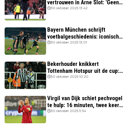
vertrouwen in Arne Slot: 'Geen
kans'
30 oktober 2025 13:42
Bayern München schrijft
voetbalgeschiedenis: iconische
Nederlanders verslagen
30 oktober 2025 13:01
Bekerhouder knikkert
Tottenham Hotspur uit de cup:
drie van de vier topclubs nog in
30 oktober 2025 10:20
de race
Virgil van Dijk schiet pechvogel
te hulp: 16 minuten, twee keer
rood
30 oktober 2025 9:54