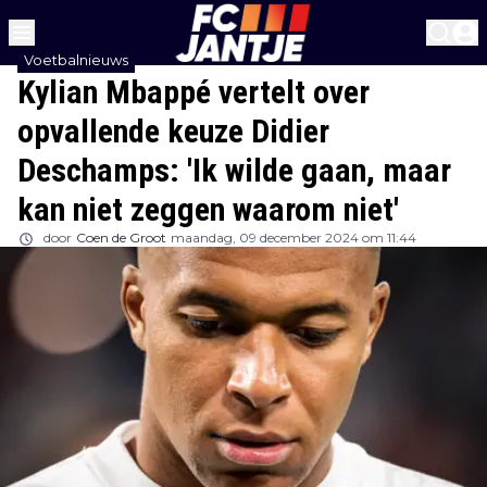
Voetbalnieuws
Kylian Mbappé vertelt over
opvallende keuze Didier
Deschamps: 'Ik wilde gaan, maar
kan niet zeggen waarom niet'
door
Coen de Groot
maandag, 09 december 2024 om 11:44