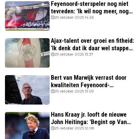
Feyenoord-sterspeler nog niet
tevreden: 'Ik wil nog meer, nog
beter spelen'
29 oktober 2025 14:26
Ajax-talent over groei en fitheid:
'Ik denk dat ik daar wel stappen
in heb gezet'
29 oktober 2025 13:37
Bert van Marwijk verrast door
kwaliteiten Feyenoord-
aanvoerder: 'Niemand zag
29 oktober 2025 13:09
destijds dat hij zo’n potentie
had'
Hans Kraay jr. looft de nieuwe
John Heitinga: 'Begint op Van
Gaal te lijken'
29 oktober 2025 12:08