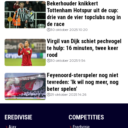
Bekerhouder knikkert
Tottenham Hotspur uit de cup:
drie van de vier topclubs nog in
de race
30 oktober 2025 10:20
Virgil van Dijk schiet pechvogel
te hulp: 16 minuten, twee keer
rood
30 oktober 2025 9:54
Feyenoord-sterspeler nog niet
tevreden: 'Ik wil nog meer, nog
beter spelen'
29 oktober 2025 14:26
EREDIVISIE
COMPETITIES
Ajax
Eredivisie