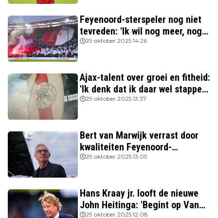
Feyenoord-sterspeler nog niet
tevreden: 'Ik wil nog meer, nog
beter spelen'
29 oktober 2025 14:26
Ajax-talent over groei en fitheid:
'Ik denk dat ik daar wel stappen
in heb gezet'
29 oktober 2025 13:37
Bert van Marwijk verrast door
kwaliteiten Feyenoord-
aanvoerder: 'Niemand zag
29 oktober 2025 13:09
destijds dat hij zo’n potentie
had'
Hans Kraay jr. looft de nieuwe
John Heitinga: 'Begint op Van
Gaal te lijken'
29 oktober 2025 12:08