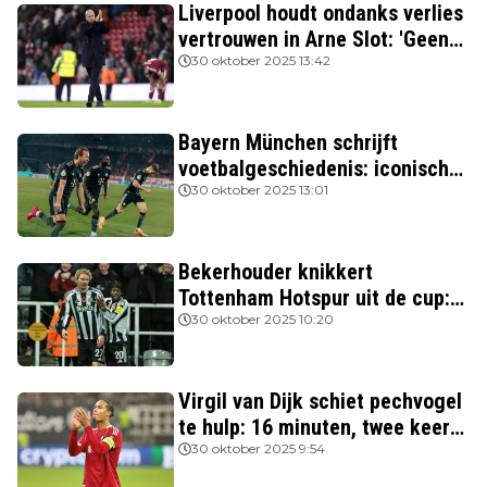
Liverpool houdt ondanks verlies
vertrouwen in Arne Slot: 'Geen
kans'
30 oktober 2025 13:42
Bayern München schrijft
voetbalgeschiedenis: iconische
Nederlanders verslagen
30 oktober 2025 13:01
Bekerhouder knikkert
Tottenham Hotspur uit de cup:
drie van de vier topclubs nog in
30 oktober 2025 10:20
de race
Virgil van Dijk schiet pechvogel
te hulp: 16 minuten, twee keer
rood
30 oktober 2025 9:54