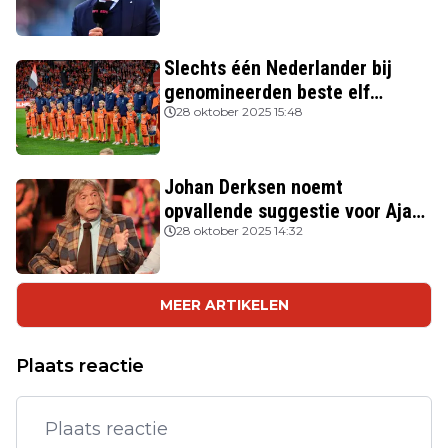
Slechts één Nederlander bij
genomineerden beste elf
FIFPRO
28 oktober 2025 15:48
Johan Derksen noemt
opvallende suggestie voor Ajax:
'Wacht op hem als opvolger van
28 oktober 2025 14:32
Heitinga'
MEER ARTIKELEN
Plaats reactie