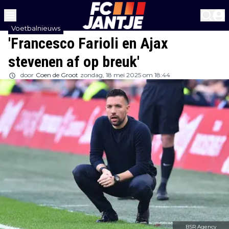
Voetbalnieuws
'Francesco Farioli en Ajax
stevenen af op breuk'
door
Coen de Groot
zondag, 18 mei 2025 om 18:44
BSR Agency