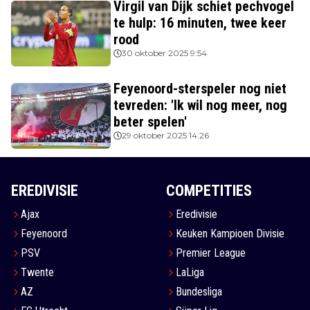
Virgil van Dijk schiet pechvogel
te hulp: 16 minuten, twee keer
rood
30 oktober 2025 9:54
Feyenoord-sterspeler nog niet
tevreden: 'Ik wil nog meer, nog
beter spelen'
29 oktober 2025 14:26
EREDIVISIE
COMPETITIES
Ajax
Eredivisie
Feyenoord
Keuken Kampioen Divisie
PSV
Premier League
Twente
LaLiga
AZ
Bundesliga