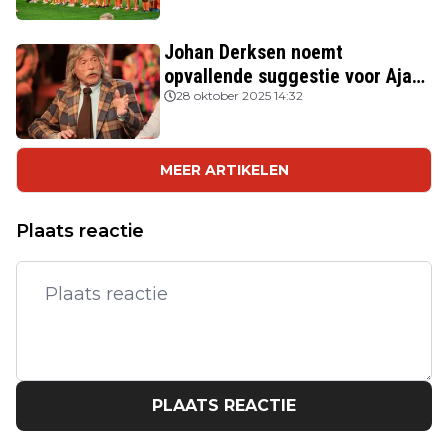
Johan Derksen noemt
opvallende suggestie voor Ajax:
'Wacht op hem als opvolger van
28 oktober 2025 14:32
Heitinga'
MEER ARTIKELEN
Plaats reactie
PLAATS REACTIE