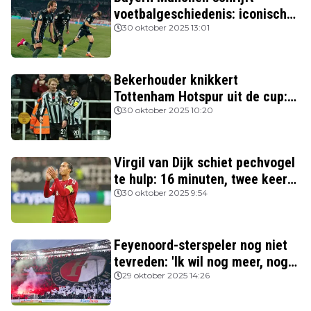
voetbalgeschiedenis: iconische
Nederlanders verslagen
30 oktober 2025 13:01
Bekerhouder knikkert
Tottenham Hotspur uit de cup:
drie van de vier topclubs nog in
30 oktober 2025 10:20
de race
Virgil van Dijk schiet pechvogel
te hulp: 16 minuten, twee keer
rood
30 oktober 2025 9:54
Feyenoord-sterspeler nog niet
tevreden: 'Ik wil nog meer, nog
beter spelen'
29 oktober 2025 14:26