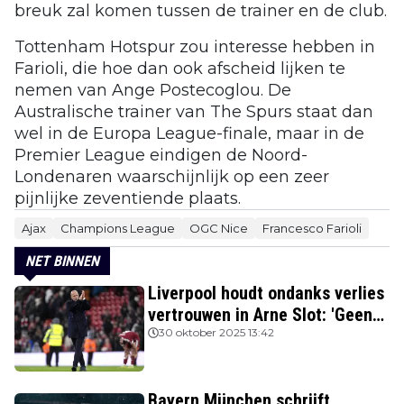
breuk zal komen tussen de trainer en de club.
Tottenham Hotspur zou interesse hebben in
Farioli, die hoe dan ook afscheid lijken te
nemen van Ange Postecoglou. De
Australische trainer van The Spurs staat dan
wel in de Europa League-finale, maar in de
Premier League eindigen de Noord-
Londenaren waarschijnlijk op een zeer
pijnlijke zeventiende plaats.
Ajax
Champions League
OGC Nice
Francesco Farioli
NET BINNEN
Liverpool houdt ondanks verlies
vertrouwen in Arne Slot: 'Geen
kans'
30 oktober 2025 13:42
Bayern München schrijft