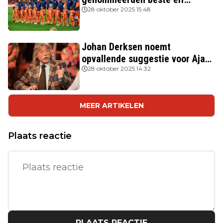
FIFPRO
28 oktober 2025 15:48
Johan Derksen noemt
opvallende suggestie voor Ajax:
'Wacht op hem als opvolger van
28 oktober 2025 14:32
Heitinga'
MEER ARTIKELEN
Plaats reactie
PLAATS REACTIE