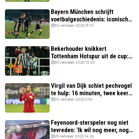
Bayern München schrijft
voetbalgeschiedenis: iconische
Nederlanders verslagen
30 oktober 2025 13:01
Bekerhouder knikkert
Tottenham Hotspur uit de cup:
drie van de vier topclubs nog in
30 oktober 2025 10:20
de race
Virgil van Dijk schiet pechvogel
te hulp: 16 minuten, twee keer
rood
30 oktober 2025 9:54
Feyenoord-sterspeler nog niet
tevreden: 'Ik wil nog meer, nog
beter spelen'
29 oktober 2025 14:26