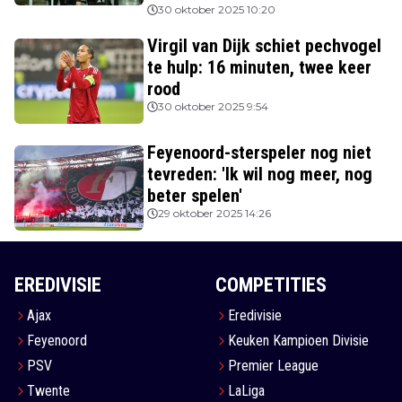
30 oktober 2025 10:20
Virgil van Dijk schiet pechvogel
te hulp: 16 minuten, twee keer
rood
30 oktober 2025 9:54
Feyenoord-sterspeler nog niet
tevreden: 'Ik wil nog meer, nog
beter spelen'
29 oktober 2025 14:26
EREDIVISIE
COMPETITIES
Ajax
Eredivisie
Feyenoord
Keuken Kampioen Divisie
PSV
Premier League
Twente
LaLiga