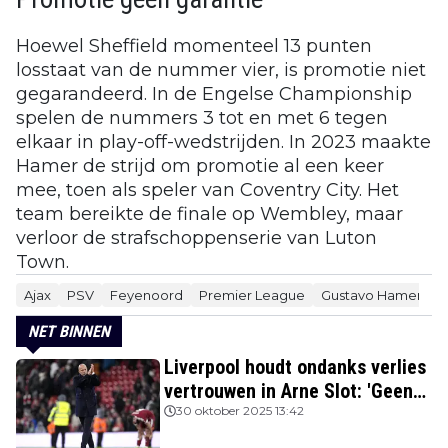
Hoewel Sheffield momenteel 13 punten
losstaat van de nummer vier, is promotie niet
gegarandeerd. In de Engelse Championship
spelen de nummers 3 tot en met 6 tegen
elkaar in play-off-wedstrijden. In 2023 maakte
Hamer de strijd om promotie al een keer
mee, toen als speler van Coventry City. Het
team bereikte de finale op Wembley, maar
verloor de strafschoppenserie van Luton
Town.
Ajax
PSV
Feyenoord
Premier League
Gustavo Hamer
J
NET BINNEN
Liverpool houdt ondanks verlies
vertrouwen in Arne Slot: 'Geen
kans'
30 oktober 2025 13:42