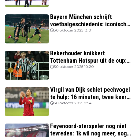
Bayern München schrijft
voetbalgeschiedenis: iconische
Nederlanders verslagen
30 oktober 2025 13:01
Bekerhouder knikkert
Tottenham Hotspur uit de cup:
drie van de vier topclubs nog in
30 oktober 2025 10:20
de race
Virgil van Dijk schiet pechvogel
te hulp: 16 minuten, twee keer
rood
30 oktober 2025 9:54
Feyenoord-sterspeler nog niet
tevreden: 'Ik wil nog meer, nog