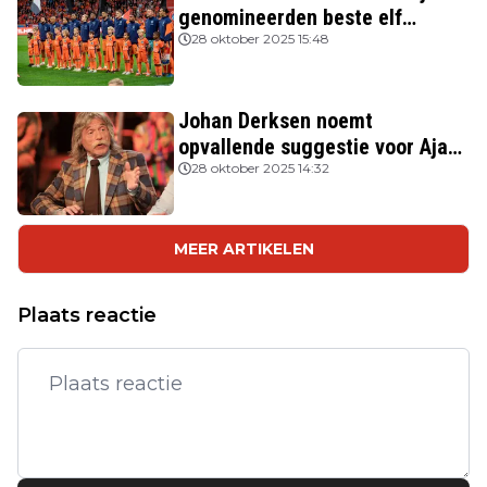
genomineerden beste elf
FIFPRO
28 oktober 2025 15:48
Johan Derksen noemt
opvallende suggestie voor Ajax:
'Wacht op hem als opvolger van
28 oktober 2025 14:32
Heitinga'
MEER ARTIKELEN
Plaats reactie