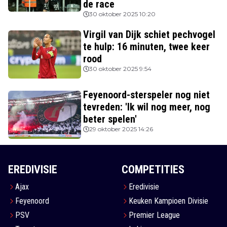
de race
30 oktober 2025 10:20
Virgil van Dijk schiet pechvogel
te hulp: 16 minuten, twee keer
rood
30 oktober 2025 9:54
Feyenoord-sterspeler nog niet
tevreden: 'Ik wil nog meer, nog
beter spelen'
29 oktober 2025 14:26
EREDIVISIE
COMPETITIES
Ajax
Eredivisie
Feyenoord
Keuken Kampioen Divisie
PSV
Premier League