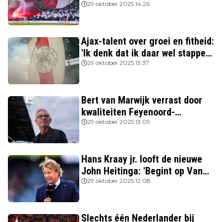
beter spelen'
29 oktober 2025 14:26
Ajax-talent over groei en fitheid:
'Ik denk dat ik daar wel stappen
in heb gezet'
29 oktober 2025 13:37
Bert van Marwijk verrast door
kwaliteiten Feyenoord-
aanvoerder: 'Niemand zag
29 oktober 2025 13:09
destijds dat hij zo’n potentie
had'
Hans Kraay jr. looft de nieuwe
John Heitinga: 'Begint op Van
Gaal te lijken'
29 oktober 2025 12:08
Slechts één Nederlander bij