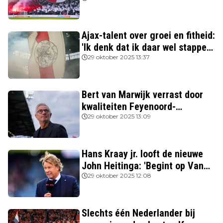
Ajax-talent over groei en fitheid:
'Ik denk dat ik daar wel stappen
in heb gezet'
29 oktober 2025 13:37
Bert van Marwijk verrast door
kwaliteiten Feyenoord-
aanvoerder: 'Niemand zag
29 oktober 2025 13:09
destijds dat hij zo’n potentie
had'
Hans Kraay jr. looft de nieuwe
John Heitinga: 'Begint op Van
Gaal te lijken'
29 oktober 2025 12:08
Slechts één Nederlander bij