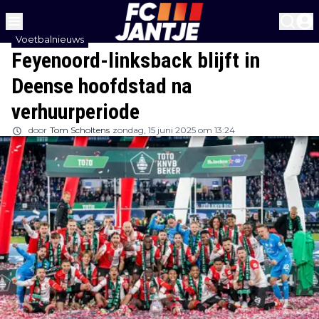
Voetbalnieuws
Feyenoord-linksback blijft in
Deense hoofdstad na
verhuurperiode
door
Tom Scholtens
zondag, 15 juni 2025 om 13:24