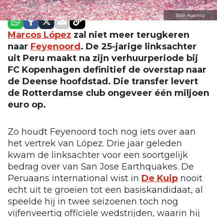
BSR Agency
Marcos López
zal niet meer terugkeren
naar
Feyenoord
. De 25-jarige linksachter
uit Peru maakt na zijn verhuurperiode bij
FC Kopenhagen definitief de overstap naar
de Deense hoofdstad. Die transfer levert
de Rotterdamse club ongeveer één miljoen
euro op.
Zo houdt Feyenoord toch nog iets over aan
het vertrek van López. Drie jaar geleden
kwam de linksachter voor een soortgelijk
bedrag over van San Jose Earthquakes. De
Peruaans international wist in
De Kuip
nooit
echt uit te groeien tot een basiskandidaat, al
speelde hij in twee seizoenen toch nog
vijfenveertig officiële wedstrijden, waarin hij