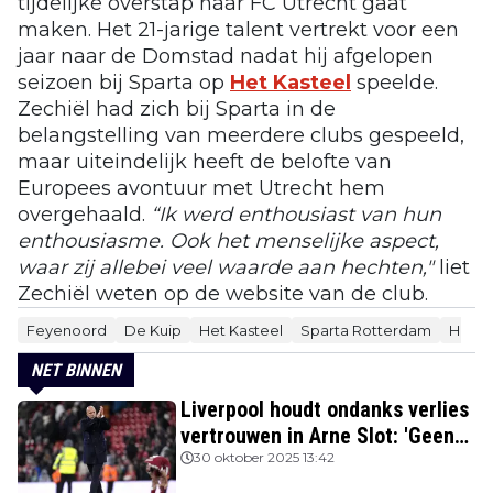
tijdelijke overstap naar FC Utrecht gaat
maken. Het 21-jarige talent vertrekt voor een
jaar naar de Domstad nadat hij afgelopen
seizoen bij Sparta op
Het Kasteel
speelde.
Zechiël had zich bij Sparta in de
belangstelling van meerdere clubs gespeeld,
maar uiteindelijk heeft de belofte van
Europees avontuur met Utrecht hem
overgehaald.
“Ik werd enthousiast van hun
enthousiasme. Ook het menselijke aspect,
waar zij allebei veel waarde aan hechten,"
liet
Zechiël weten op de website van de club.
Feyenoord
De Kuip
Het Kasteel
Sparta Rotterdam
Herac
NET BINNEN
Liverpool houdt ondanks verlies
vertrouwen in Arne Slot: 'Geen
kans'
30 oktober 2025 13:42