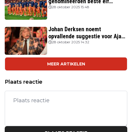
genomineerden beste elf
FIFPRO
28 oktober 2025 15:48
Johan Derksen noemt
opvallende suggestie voor Ajax:
'Wacht op hem als opvolger van
28 oktober 2025 14:32
Heitinga'
MEER ARTIKELEN
Plaats reactie