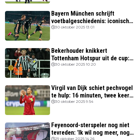
Bayern München schrijft
voetbalgeschiedenis: iconische
Nederlanders verslagen
30 oktober 2025 13:01
Bekerhouder knikkert
Tottenham Hotspur uit de cup:
drie van de vier topclubs nog in
30 oktober 2025 10:20
de race
Virgil van Dijk schiet pechvogel
te hulp: 16 minuten, twee keer
rood
30 oktober 2025 9:54
Feyenoord-sterspeler nog niet
tevreden: 'Ik wil nog meer, nog
beter spelen'
29 oktober 2025 14:26