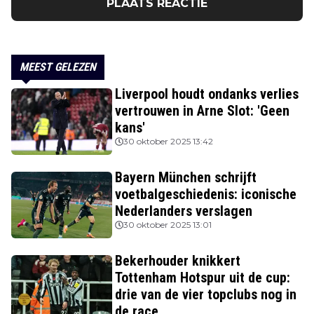
PLAATS REACTIE
MEEST GELEZEN
Liverpool houdt ondanks verlies
vertrouwen in Arne Slot: 'Geen
kans'
30 oktober 2025 13:42
Bayern München schrijft
voetbalgeschiedenis: iconische
Nederlanders verslagen
30 oktober 2025 13:01
Bekerhouder knikkert
Tottenham Hotspur uit de cup:
drie van de vier topclubs nog in
de race