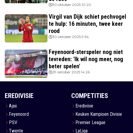
30 oktober 2025 10:20
Virgil van Dijk schiet pechvogel
te hulp: 16 minuten, twee keer
rood
30 oktober 2025 9:54
Feyenoord-sterspeler nog niet
tevreden: 'Ik wil nog meer, nog
beter spelen'
29 oktober 2025 14:26
EREDIVISIE
COMPETITIES
Ajax
Eredivisie
Feyenoord
Keuken Kampioen Divisie
PSV
Premier League
Twente
LaLiga