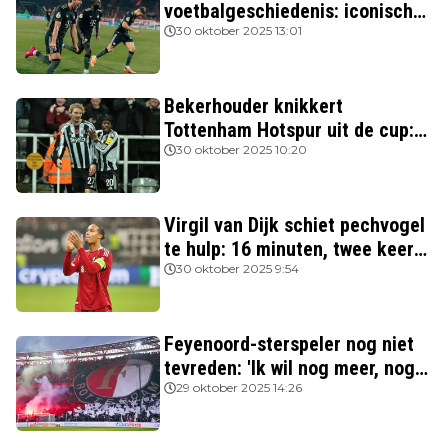
voetbalgeschiedenis: iconische
Nederlanders verslagen
30 oktober 2025 13:01
Bekerhouder knikkert
Tottenham Hotspur uit de cup:
drie van de vier topclubs nog in
30 oktober 2025 10:20
de race
Virgil van Dijk schiet pechvogel
te hulp: 16 minuten, twee keer
rood
30 oktober 2025 9:54
Feyenoord-sterspeler nog niet
tevreden: 'Ik wil nog meer, nog
beter spelen'
29 oktober 2025 14:26