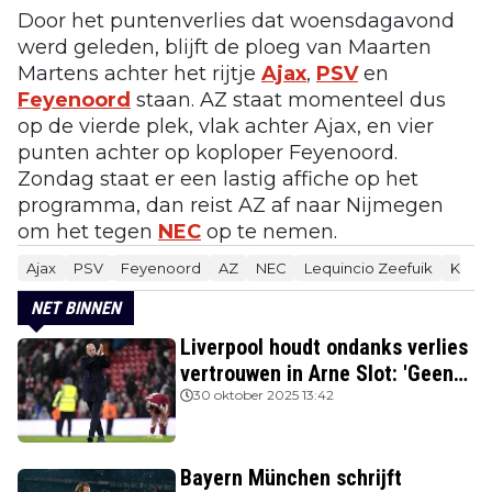
Door het puntenverlies dat woensdagavond
werd geleden, blijft de ploeg van Maarten
Martens achter het rijtje
Ajax
,
PSV
en
Feyenoord
staan. AZ staat momenteel dus
op de vierde plek, vlak achter Ajax, en vier
punten achter op koploper Feyenoord.
Zondag staat er een lastig affiche op het
programma, dan reist AZ af naar Nijmegen
om het tegen
NEC
op te nemen.
Ajax
PSV
Feyenoord
AZ
NEC
Lequincio Zeefuik
Koen 
NET BINNEN
Liverpool houdt ondanks verlies
vertrouwen in Arne Slot: 'Geen
kans'
30 oktober 2025 13:42
Bayern München schrijft