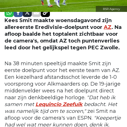
BSR Agency
Kees Smit maakte woensdagavond zijn
allereerste Eredivisie-doelpunt voor
AZ
. Na
afloop baalde het toptalent zichtbaar voor
de camera's, omdat AZ toch puntenverlies
leed door het gelijkspel tegen PEC Zwolle.
Na 38 minuten speeltijd maakte Smit zijn
eerste doelpunt voor het eerste team van AZ.
Een kiezelhard afstandsschot leverde de 1-0
voorsprong voor Alkmaarders op. De 19-jarige
middenvelder wees na het doelpunt direct
naar zijn denkbeeldige horloge.
"Dat heb ik
samen met
Lequincio Zeefuik
bedacht. Het
was namelijk tijd om te scoren,"
zei Smit na
afloop voor de camera's van ESPN.
"Keepertje
had wel wat meer kunnen doen, denk ik.