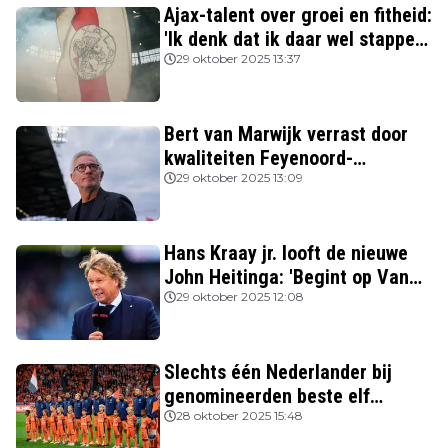
Ajax-talent over groei en fitheid:
'Ik denk dat ik daar wel stappen
in heb gezet'
29 oktober 2025 13:37
Bert van Marwijk verrast door
kwaliteiten Feyenoord-
aanvoerder: 'Niemand zag
29 oktober 2025 13:09
destijds dat hij zo’n potentie
had'
Hans Kraay jr. looft de nieuwe
John Heitinga: 'Begint op Van
Gaal te lijken'
29 oktober 2025 12:08
Slechts één Nederlander bij
genomineerden beste elf
FIFPRO
28 oktober 2025 15:48