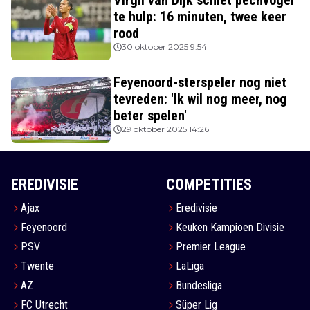
te hulp: 16 minuten, twee keer
rood
30 oktober 2025 9:54
Feyenoord-sterspeler nog niet
tevreden: 'Ik wil nog meer, nog
beter spelen'
29 oktober 2025 14:26
EREDIVISIE
COMPETITIES
Ajax
Eredivisie
Feyenoord
Keuken Kampioen Divisie
PSV
Premier League
Twente
LaLiga
AZ
Bundesliga
FC Utrecht
Süper Lig