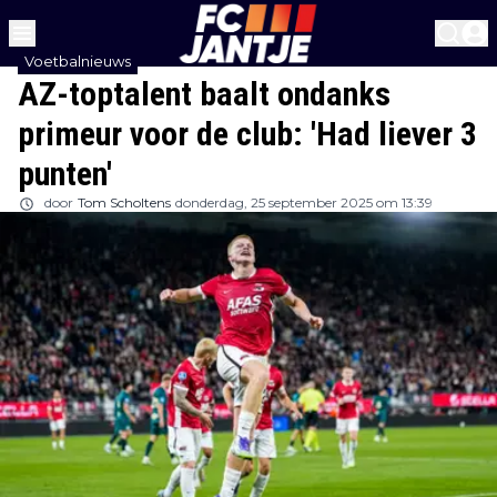
Voetbalnieuws
AZ-toptalent baalt ondanks
primeur voor de club: 'Had liever 3
punten'
door
Tom Scholtens
donderdag, 25 september 2025 om 13:39