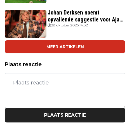
Johan Derksen noemt
opvallende suggestie voor Ajax:
'Wacht op hem als opvolger van
28 oktober 2025 14:32
Heitinga'
MEER ARTIKELEN
Plaats reactie
PLAATS REACTIE