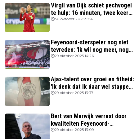
Virgil van Dijk schiet pechvogel
te hulp: 16 minuten, twee keer
rood
30 oktober 2025 9:54
Feyenoord-sterspeler nog niet
tevreden: 'Ik wil nog meer, nog
beter spelen'
29 oktober 2025 14:26
Ajax-talent over groei en fitheid:
'Ik denk dat ik daar wel stappen
in heb gezet'
29 oktober 2025 13:37
Bert van Marwijk verrast door
kwaliteiten Feyenoord-
aanvoerder: 'Niemand zag
29 oktober 2025 13:09
destijds dat hij zo’n potentie