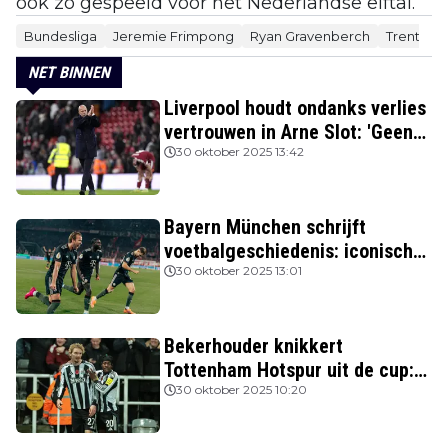
ook zo gespeeld voor het Nederlandse elftal.
Bundesliga
Jeremie Frimpong
Ryan Gravenberch
Trent Al
NET BINNEN
Liverpool houdt ondanks verlies
vertrouwen in Arne Slot: 'Geen
kans'
30 oktober 2025 13:42
Bayern München schrijft
voetbalgeschiedenis: iconische
Nederlanders verslagen
30 oktober 2025 13:01
Bekerhouder knikkert
Tottenham Hotspur uit de cup:
drie van de vier topclubs nog in
30 oktober 2025 10:20
de race