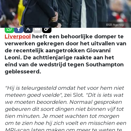
BSR Agency
Liverpool
heeft een behoorlijke domper te
verwerken gekregen door het uitvallen van
de recentelijk aangetrokken Giovanni
Leoni. De achttienjarige raakte aan het
eind van de wedstrijd tegen Southampton
geblesseerd.
"Hij is teleurgesteld omdat het voor hem niet
meteen goed voelde"
, zei Slot.
"Dit is iets wat
we moeten beoordelen. Normaal gesproken
gebeuren dit soort dingen niet binnen vijf tot
tien minuten. Je moet wachten tot morgen
om te zien hoe hij zich voelt en misschien een
MRI-scan laten maken om meer te weten te