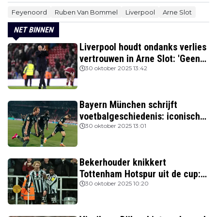
Feyenoord
Ruben Van Bommel
Liverpool
Arne Slot
NET BINNEN
Liverpool houdt ondanks verlies
vertrouwen in Arne Slot: 'Geen
kans'
30 oktober 2025 13:42
Bayern München schrijft
voetbalgeschiedenis: iconische
Nederlanders verslagen
30 oktober 2025 13:01
Bekerhouder knikkert
Tottenham Hotspur uit de cup:
drie van de vier topclubs nog in
30 oktober 2025 10:20
de race