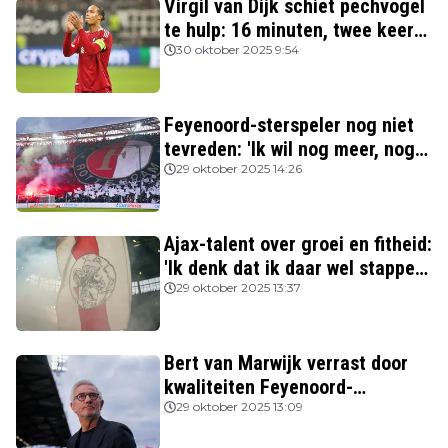
Virgil van Dijk schiet pechvogel
te hulp: 16 minuten, twee keer
rood
30 oktober 2025 9:54
Feyenoord-sterspeler nog niet
tevreden: 'Ik wil nog meer, nog
beter spelen'
29 oktober 2025 14:26
Ajax-talent over groei en fitheid:
'Ik denk dat ik daar wel stappen
in heb gezet'
29 oktober 2025 13:37
Bert van Marwijk verrast door
kwaliteiten Feyenoord-
aanvoerder: 'Niemand zag
29 oktober 2025 13:09
destijds dat hij zo’n potentie