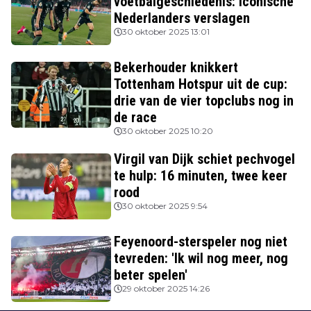
voetbalgeschiedenis: iconische
Nederlanders verslagen
30 oktober 2025 13:01
Bekerhouder knikkert
Tottenham Hotspur uit de cup:
drie van de vier topclubs nog in
de race
30 oktober 2025 10:20
Virgil van Dijk schiet pechvogel
te hulp: 16 minuten, twee keer
rood
30 oktober 2025 9:54
Feyenoord-sterspeler nog niet
tevreden: 'Ik wil nog meer, nog
beter spelen'
29 oktober 2025 14:26