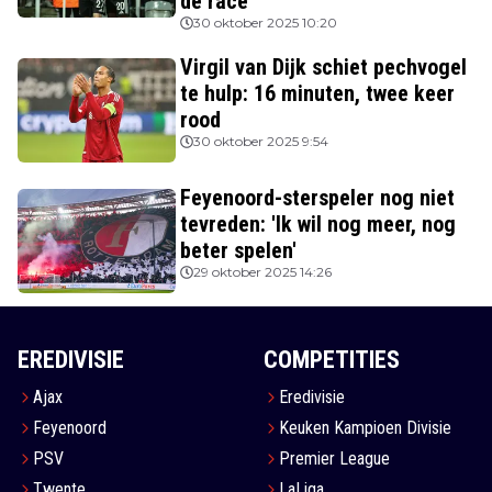
de race
30 oktober 2025 10:20
Virgil van Dijk schiet pechvogel
te hulp: 16 minuten, twee keer
rood
30 oktober 2025 9:54
Feyenoord-sterspeler nog niet
tevreden: 'Ik wil nog meer, nog
beter spelen'
29 oktober 2025 14:26
EREDIVISIE
COMPETITIES
Ajax
Eredivisie
Feyenoord
Keuken Kampioen Divisie
PSV
Premier League
Twente
LaLiga