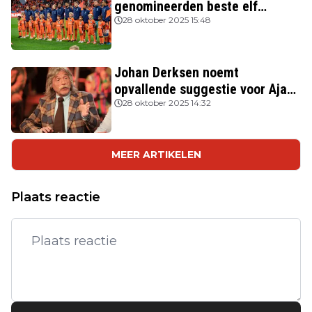
genomineerden beste elf
FIFPRO
28 oktober 2025 15:48
Johan Derksen noemt
opvallende suggestie voor Ajax:
'Wacht op hem als opvolger van
28 oktober 2025 14:32
Heitinga'
MEER ARTIKELEN
Plaats reactie