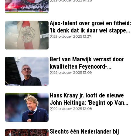
beter spelen'
29 oktober 2025 14:26
Ajax-talent over groei en fitheid:
'Ik denk dat ik daar wel stappen
in heb gezet'
29 oktober 2025 13:37
Bert van Marwijk verrast door
kwaliteiten Feyenoord-
aanvoerder: 'Niemand zag
29 oktober 2025 13:09
destijds dat hij zo’n potentie
had'
Hans Kraay jr. looft de nieuwe
John Heitinga: 'Begint op Van
Gaal te lijken'
29 oktober 2025 12:08
Slechts één Nederlander bij