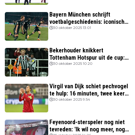
Bayern München schrijft
voetbalgeschiedenis: iconische
Nederlanders verslagen
30 oktober 2025 13:01
Bekerhouder knikkert
Tottenham Hotspur uit de cup:
drie van de vier topclubs nog in
30 oktober 2025 10:20
de race
Virgil van Dijk schiet pechvogel
te hulp: 16 minuten, twee keer
rood
30 oktober 2025 9:54
Feyenoord-sterspeler nog niet
tevreden: 'Ik wil nog meer, nog