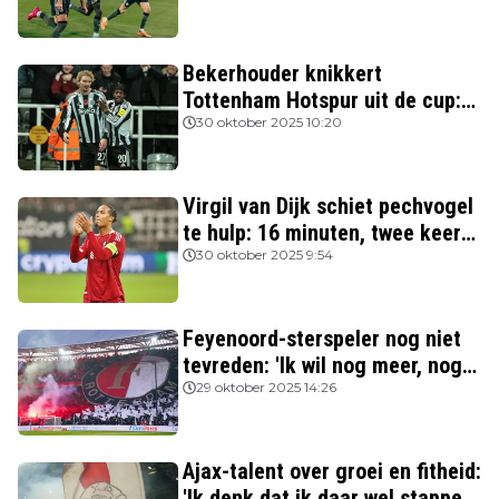
Bekerhouder knikkert
Tottenham Hotspur uit de cup:
drie van de vier topclubs nog in
30 oktober 2025 10:20
de race
Virgil van Dijk schiet pechvogel
te hulp: 16 minuten, twee keer
rood
30 oktober 2025 9:54
Feyenoord-sterspeler nog niet
tevreden: 'Ik wil nog meer, nog
beter spelen'
29 oktober 2025 14:26
Ajax-talent over groei en fitheid:
'Ik denk dat ik daar wel stappen