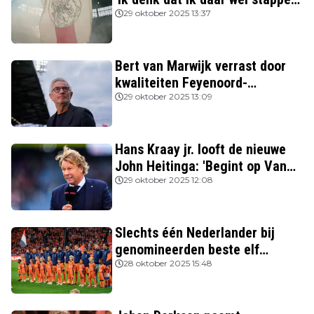
in heb gezet'
29 oktober 2025 13:37
Bert van Marwijk verrast door
kwaliteiten Feyenoord-
aanvoerder: 'Niemand zag
29 oktober 2025 13:09
destijds dat hij zo’n potentie
had'
Hans Kraay jr. looft de nieuwe
John Heitinga: 'Begint op Van
Gaal te lijken'
29 oktober 2025 12:08
Slechts één Nederlander bij
genomineerden beste elf
FIFPRO
28 oktober 2025 15:48