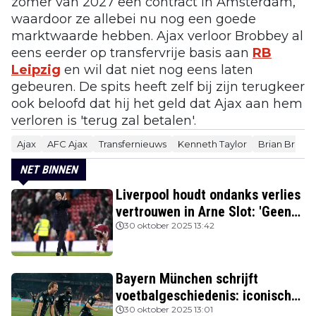
zomer van 2027 een contract in Amsterdam,
waardoor ze allebei nu nog een goede
marktwaarde hebben. Ajax verloor Brobbey al
eens eerder op transfervrije basis aan
RB
Leipzig
en wil dat niet nog eens laten
gebeuren. De spits heeft zelf bij zijn terugkeer
ook beloofd dat hij het geld dat Ajax aan hem
verloren is 'terug zal betalen'.
Ajax
AFC Ajax
Transfernieuws
Kenneth Taylor
Brian Brobb
NET BINNEN
Liverpool houdt ondanks verlies
vertrouwen in Arne Slot: 'Geen
kans'
30 oktober 2025 13:42
Bayern München schrijft
voetbalgeschiedenis: iconische
Nederlanders verslagen
30 oktober 2025 13:01