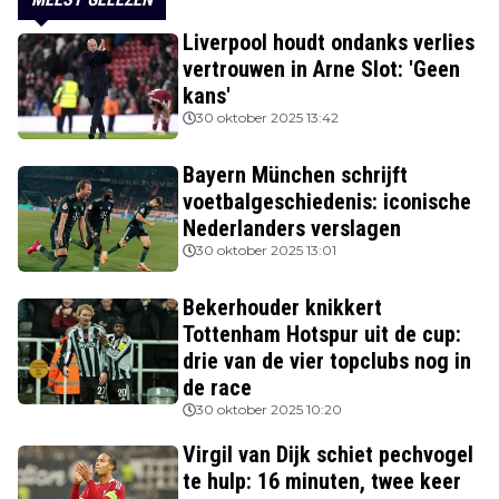
Liverpool houdt ondanks verlies
vertrouwen in Arne Slot: 'Geen
kans'
30 oktober 2025 13:42
Bayern München schrijft
voetbalgeschiedenis: iconische
Nederlanders verslagen
30 oktober 2025 13:01
Bekerhouder knikkert
Tottenham Hotspur uit de cup:
drie van de vier topclubs nog in
de race
30 oktober 2025 10:20
Virgil van Dijk schiet pechvogel
te hulp: 16 minuten, twee keer