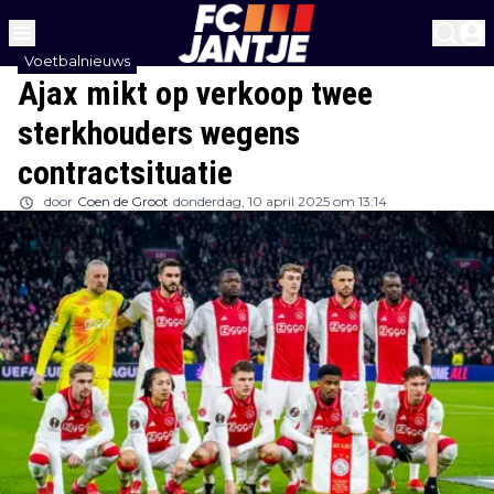
Voetbalnieuws
Ajax mikt op verkoop twee
sterkhouders wegens
contractsituatie
door
Coen de Groot
donderdag, 10 april 2025 om 13:14