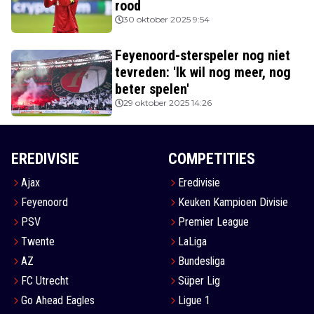
rood
30 oktober 2025 9:54
Feyenoord-sterspeler nog niet
tevreden: 'Ik wil nog meer, nog
beter spelen'
29 oktober 2025 14:26
EREDIVISIE
COMPETITIES
Ajax
Eredivisie
Feyenoord
Keuken Kampioen Divisie
PSV
Premier League
Twente
LaLiga
AZ
Bundesliga
FC Utrecht
Süper Lig
Go Ahead Eagles
Ligue 1