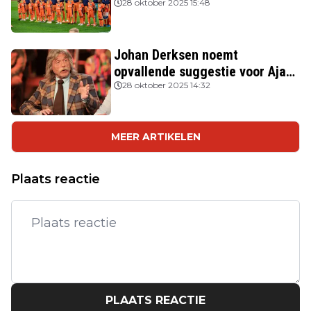
FIFPRO
28 oktober 2025 15:48
Johan Derksen noemt
opvallende suggestie voor Ajax:
'Wacht op hem als opvolger van
28 oktober 2025 14:32
Heitinga'
MEER ARTIKELEN
Plaats reactie
PLAATS REACTIE