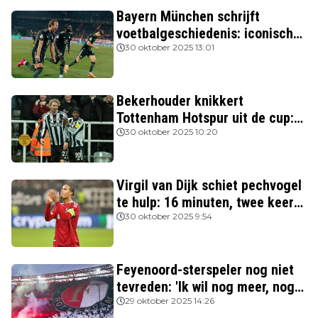
Bayern München schrijft
voetbalgeschiedenis: iconische
Nederlanders verslagen
30 oktober 2025 13:01
Bekerhouder knikkert
Tottenham Hotspur uit de cup:
drie van de vier topclubs nog in
30 oktober 2025 10:20
de race
Virgil van Dijk schiet pechvogel
te hulp: 16 minuten, twee keer
rood
30 oktober 2025 9:54
Feyenoord-sterspeler nog niet
tevreden: 'Ik wil nog meer, nog
beter spelen'
29 oktober 2025 14:26