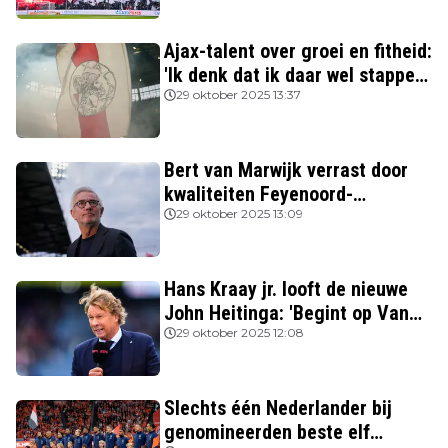
Ajax-talent over groei en fitheid:
'Ik denk dat ik daar wel stappen
in heb gezet'
29 oktober 2025 13:37
Bert van Marwijk verrast door
kwaliteiten Feyenoord-
aanvoerder: 'Niemand zag
29 oktober 2025 13:09
destijds dat hij zo’n potentie
had'
Hans Kraay jr. looft de nieuwe
John Heitinga: 'Begint op Van
Gaal te lijken'
29 oktober 2025 12:08
Slechts één Nederlander bij
genomineerden beste elf