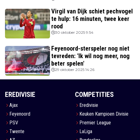
Virgil van Dijk schiet pechvogel
te hulp: 16 minuten, twee keer
rood
30 oktober 2025 9:54
Feyenoord-sterspeler nog niet
tevreden: 'Ik wil nog meer, nog
beter spelen'
29 oktober 2025 14:26
EREDIVISIE
COMPETITIES
Ajax
Eredivisie
Feyenoord
Keuken Kampioen Divisie
PSV
Premier League
Twente
LaLiga